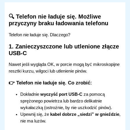
Przejdź
do
🔍 Telefon nie ładuje się. Możliwe
treści
przyczyny braku ładowania telefonu
Telefon nie ładuje się. Dlaczego?
1.
Zanieczyszczone lub utlenione złącze
USB-C
Nawet jeśli wygląda OK, w porcie mogą być mikroskopijne
resztki kurzu, wilgoci lub utlenienie pinów.
👉 Telefon nie ładuje się.
Co zrobić:
Dokładnie
wyczyść port USB-C
za pomocą
sprężonego powietrza lub bardzo delikatnie
wykałaczką (ostrożnie, by nie uszkodzić pinów).
Upewnij się, że
kabel dobrze „siedzi” w gnieździe
,
nie ma luzów.