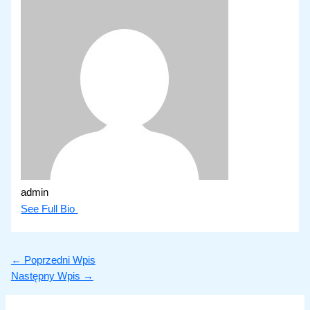
admin
See Full Bio
←
Poprzedni Wpis
Następny Wpis
→