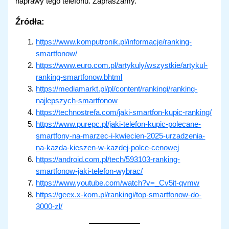
naprawy tego telefonu. Zapraszamy.
Źródła:
https://www.komputronik.pl/informacje/ranking-
smartfonow/
https://www.euro.com.pl/artykuly/wszystkie/artykul-
ranking-smartfonow.bhtml
https://mediamarkt.pl/pl/content/rankingi/ranking-
najlepszych-smartfonow
https://technostrefa.com/jaki-smartfon-kupic-ranking/
https://www.purepc.pl/jaki-telefon-kupic-polecane-
smartfony-na-marzec-i-kwiecien-2025-urzadzenia-
na-kazda-kieszen-w-kazdej-polce-cenowej
https://android.com.pl/tech/593103-ranking-
smartfonow-jaki-telefon-wybrac/
https://www.youtube.com/watch?v=_Cv5it-qvmw
https://geex.x-kom.pl/rankingi/top-smartfonow-do-
3000-zl/