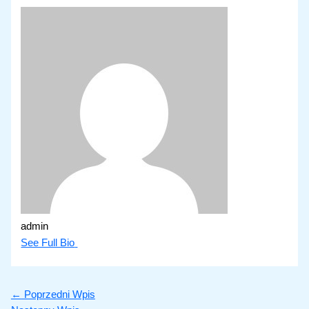
admin
See Full Bio
←
Poprzedni Wpis