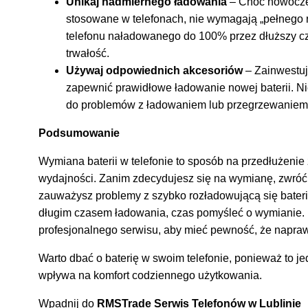
Unikaj nadmiernego ładowania
– Choć nowoczes
stosowane w telefonach, nie wymagają „pełnego 
telefonu naładowanego do 100% przez dłuższy c
trwałość.
Używaj odpowiednich akcesoriów
– Zainwestuj 
zapewnić prawidłowe ładowanie nowej baterii. 
do problemów z ładowaniem lub przegrzewaniem 
Podsumowanie
Wymiana baterii w telefonie to sposób na przedłużenie 
wydajności. Zanim zdecydujesz się na wymianę, zwróć 
zauważysz problemy z szybko rozładowującą się bateri
długim czasem ładowania, czas pomyśleć o wymianie. Pa
profesjonalnego serwisu, aby mieć pewność, że napraw
Warto dbać o baterię w swoim telefonie, ponieważ to j
wpływa na komfort codziennego użytkowania.
Wpadnij do
RMSTrade Serwis Telefonów w Lublinie