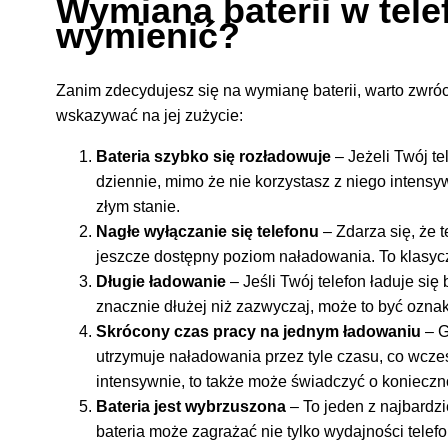
Wymiana baterii w tele
wymienić?
Zanim zdecydujesz się na wymianę baterii, warto zwró
wskazywać na jej zużycie:
Bateria szybko się rozładowuje
– Jeżeli Twój t
dziennie, mimo że nie korzystasz z niego intensyw
złym stanie.
Nagłe wyłączanie się telefonu
– Zdarza się, że 
jeszcze dostępny poziom naładowania. To klasyczn
Długie ładowanie
– Jeśli Twój telefon ładuje si
znacznie dłużej niż zazwyczaj, może to być ozna
Skrócony czas pracy na jednym ładowaniu
– G
utrzymuje naładowania przez tyle czasu, co wcze
intensywnie, to także może świadczyć o konieczno
Bateria jest wybrzuszona
– To jeden z najbardz
bateria może zagrażać nie tylko wydajności telef