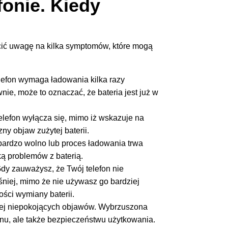
fonie
.
Kiedy
cić uwagę na kilka symptomów, które mogą
elefon wymaga ładowania kilka razy
nie, może to oznaczać, że bateria jest już w
telefon wyłącza się, mimo iż wskazuje na
y objaw zużytej baterii.
ę bardzo wolno lub proces ładowania trwa
ką problemów z baterią.
dy zauważysz, że Twój telefon nie
śniej, mimo że nie używasz go bardziej
ści wymiany baterii.
iej niepokojących objawów. Wybrzuszona
onu, ale także bezpieczeństwu użytkowania.