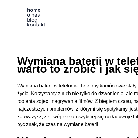
Przejdź
home
do
o nas
blog
treści
kontakt
Wymiana baterii w tele
warto to zrobić i jak s
Wymiana baterii w telefonie. Telefony komórkowe stał
życia. Korzystamy z nich nie tylko do dzwonienia, ale r
robienia zdjęć i nagrywania filmów. Z biegiem czasu, n
najczęstszych problemów, z którymi się spotykamy, jest
zauważysz, że Twój telefon szybciej się rozładowuje lu
być znak, że czas na wymianę baterii.